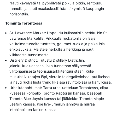
Nauti kävelystä tai pyöräilystä polkuja pitkin, rentoudu
rannoilla ja nauti maalauksellisista näkymistä kaupungin
horisonttiin.
Toiminta Torontossa
St. Lawrence Market: Uppoudu kulinaarisiin herkkuihin St.
Lawrence Marketilla. Vilkkaalla ruokatorilla on laaja
valikoima tuoreita tuotteita, gourmet-ruokia ja paikallisia
erikoisuuksia. Maistele herkullisia herkkuja ja nauti
vilkkaasta tunnelmasta.
Distillery District: Tutustu Distillery Districtiin,
jalankulkualueeseen, joka tunnetaan säilyneestä
viktoriaanisesta teollisuusarkkitehtuuristaan. Kulje
mukulakivikatujen läpi, vieraile taidegallerioissa, putiikeissa
ja nauti ruokailusta trendikkäissä ravintoloissa ja kahviloissa.
Urheilutapahtumat: Tartu urheiluotteluun Torontossa, olipa
kyseessä koripallo Toronto Raptorsin kanssa, baseball
Toronto Blue Jaysin kanssa tai jääkiekko Toronto Maple
Leafsin kanssa. Koe live-urheilun jännitys ja hurraa
intohimoisten fanien kanssa.