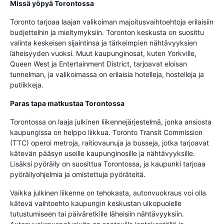
Missä yöpyä Torontossa
Toronto tarjoaa laajan valikoiman majoitusvaihtoehtoja erilaisiin
budjetteihin ja mieltymyksiin. Toronton keskusta on suosittu
valinta keskeisen sijaintinsa ja tärkeimpien nähtävyyksien
läheisyyden vuoksi. Muut kaupunginosat, kuten Yorkville,
Queen West ja Entertainment District, tarjoavat eloisan
tunnelman, ja valikoimassa on erilaisia hotelleja, hostelleja ja
putiikkeja.
Paras tapa matkustaa Torontossa
Torontossa on laaja julkinen liikennejärjestelmä, jonka ansiosta
kaupungissa on helppo liikkua. Toronto Transit Commission
(TTC) operoi metroja, raitiovaunuja ja busseja, jotka tarjoavat
kätevän pääsyn useille kaupunginosille ja nähtävyyksille.
Lisäksi pyöräily on suosittua Torontossa, ja kaupunki tarjoaa
pyöräilyohjelmia ja omistettuja pyöräteitä.
Vaikka julkinen liikenne on tehokasta, autonvuokraus voi olla
kätevä vaihtoehto kaupungin keskustan ulkopuolelle
tutustumiseen tai päiväretkille läheisiin nähtävyyksiin.