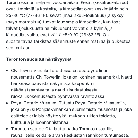
Torontossa on neljä eri vuodenaikaa. Kesät (kesäkuu-elokuu)
ovat lämpimiä ja kosteita, ja lämpötilat ovat keskimäärin noin
25-30 °C (77-86 °F). Kevät (maaliskuu-toukokuu) ja syksy
(syys-marraskuu) tuovat leudompia lämpötiloja, kun taas
talvet (joulukuusta helmikuuhun) voivat olla kylmiä, ja
lämpötilat vaihtelevat välillä -5-0 °C (23-32 °F). On
suositeltavaa tarkistaa sääennuste ennen matkaa ja pukeutua
sen mukaan.
Toronton suositut nähtävyydet
CN Tower: Vierailu Torontossa on epätäydellinen
nousematta CN Toweriin, joka on ikoninen maamerkki. Nauti
henkeäsalpaavista näkymistä kaupunkiin
näköalatasanteelta ja nauti ainutlaatuisesta
ruokailukokemuksesta pyörivässä ravintolassa.
Royal Ontario Museum: Tutustu Royal Ontario Museumiin,
joka on yksi Pohjois-Amerikan suurimmista museoista ja joka
esittelee erilaisia näyttelyitä, mukaan lukien taidetta,
kulttuuria ja luonnonhistoriaa.
Toronton saaret: Ota lauttamatka Toronton saarille,
rauhalliselle keidalle aivan keskustan rannikon tuntumassa.