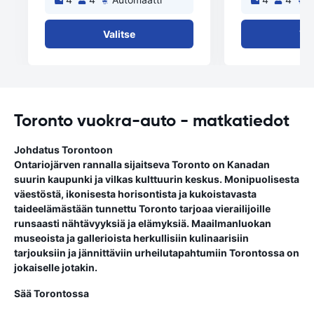
Valitse
Val
Toronto vuokra-auto - matkatiedot
Johdatus Torontoon
Ontariojärven rannalla sijaitseva Toronto on Kanadan
suurin kaupunki ja vilkas kulttuurin keskus. Monipuolisesta
väestöstä, ikonisesta horisontista ja kukoistavasta
taideelämästään tunnettu Toronto tarjoaa vierailijoille
runsaasti nähtävyyksiä ja elämyksiä. Maailmanluokan
museoista ja gallerioista herkullisiin kulinaarisiin
tarjouksiin ja jännittäviin urheilutapahtumiin Torontossa on
jokaiselle jotakin.
Sää Torontossa