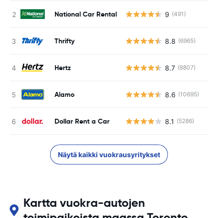
National Car Rental
9
(491)
Thrifty
8.8
(6965)
Hertz
8.7
(8807)
Alamo
8.6
(10695)
Dollar Rent a Car
8.1
(5286)
Näytä kaikki vuokrausyritykset
Kartta vuokra-autojen
toimipaikoista maassa Toronto