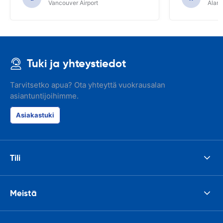
Vancouver Airport
Alamo
Tuki ja yhteystiedot
Tarvitsetko apua? Ota yhteyttä vuokrausalan
asiantuntijoihimme.
Asiakastuki
Tili
Meistä