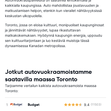
Autonvuokrauspalveluita on saatavilla lentokentällä ja
kaikkialla kaupungissa. Auto mahdollistaa joustavuuden ja
matkustamisen helpon, etenkin kun vierailet nähtävyyksissä
keskustan ulkopuolella.
Toronto, jossa on eloisa kulttuuri, monipuoliset kaupunginosat
ja jännittävät nähtävyydet, lupaa rikastuttavan
matkakokemuksen. Hyödynnä kaupungin energia, uppoudu
sen kulttuuritarjontaan ja luo kestäviä muistoja tässä
dynaamisessa Kanadan metropolissa.
Jotkut autovuokraamoistamme
saatavilla maassa Toronto
Tarjoamme vertailun kaikista autovuokraamoista maassa
Toronto:
Budget
9.4
(11503)