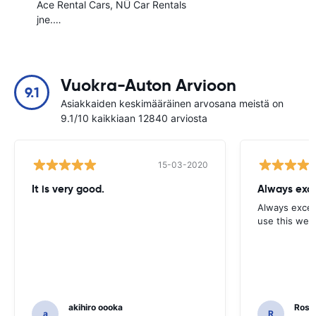
Ace Rental Cars
NÜ Car Rentals
jne.…
Vuokra-Auton Arvioon
9.1
Asiakkaiden keskimääräinen arvosana meistä on
9.1/10 kaikkiaan 12840 arviosta
15-03-2020
It is very good.
Always exce
Always excell
use this webs
akihiro oooka
Rosar
a
R