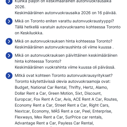
Kuinka paljon on keskimääräinen autonvuokrausaika
2026.
Keskimääräinen autonvuokrausaika 2026 on 16 päivää.
Mikä on Toronto eniten varattu autonvuokraustyyppi?
Tällä hetkellä varatuin autovuokraamo kohteessa Toronto
on Keskiluokka.
Mikä on autonvuokrauksen hinta kohteessa Toronto?
Keskimääräinen autonvuokraushinta oli viime kuussa
.
Mikä on autonvuokrauksen päivittäinen keskimääräinen
hinta kohteessa Toronto?
Keskimääräinen vuokrahinta viime kuussa oli
päivässä.
Mitkä ovat kohteen Toronto autonvuokrausyritykset?
Toronto käytettävissä olevia autovuokraamoja ovat:
Budget
National Car Rental
Thrifty
Hertz
Alamo
Dollar Rent a Car
Green Motion
Sixt
Discount
Europcar
Fox Rent A Car
Avis
ACE Rent A Car
Routes
Economy Rent a Car
Street Rent a Car
Right Cars
Nextcar
Economy
MÁS Rent a car
Peel
Enterprise
Flexways
Mex Rent a Car
SurPrice car rentals
Advantage Rent a Car
Payless Car Rental