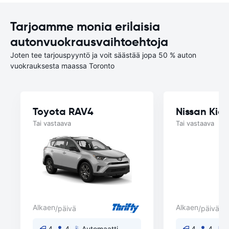
Tarjoamme monia erilaisia
autonvuokrausvaihtoehtoja
Joten tee tarjouspyyntö ja voit säästää jopa 50 % auton
vuokrauksesta maassa Toronto
Toyota RAV4
Nissan Kick
Tai vastaava
Tai vastaava
Alkaen
Alkaen
/päivä
/päivä
4
4
Automaatti
4
4
A