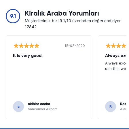
Kiralık Araba Yorumları
9.1
Müşterilerimiz bizi 9.1/10 üzerinden değerlendiriyor
12842
15-03-2020
It is very good.
Always exce
Always excell
use this webs
akihiro oooka
Rosar
a
R
Vancouver Airport
Alamo