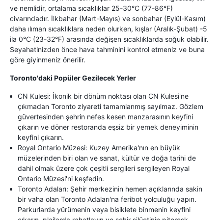
ve nemlidir, ortalama sıcaklıklar 25-30°C (77-86°F)
civarındadır. İlkbahar (Mart-Mayıs) ve sonbahar (Eylül-Kasım)
daha ılıman sıcaklıklara neden olurken, kışlar (Aralık-Şubat) -5
ila 0°C (23-32°F) arasında değişen sıcaklıklarda soğuk olabilir.
Seyahatinizden önce hava tahminini kontrol etmeniz ve buna
göre giyinmeniz önerilir.
Toronto'daki Popüler Gezilecek Yerler
CN Kulesi: İkonik bir dönüm noktası olan CN Kulesi'ne
çıkmadan Toronto ziyareti tamamlanmış sayılmaz. Gözlem
güvertesinden şehrin nefes kesen manzarasının keyfini
çıkarın ve döner restoranda eşsiz bir yemek deneyiminin
keyfini çıkarın.
Royal Ontario Müzesi: Kuzey Amerika'nın en büyük
müzelerinden biri olan ve sanat, kültür ve doğa tarihi de
dahil olmak üzere çok çeşitli sergileri sergileyen Royal
Ontario Müzesi'ni keşfedin.
Toronto Adaları: Şehir merkezinin hemen açıklarında sakin
bir vaha olan Toronto Adaları'na feribot yolculuğu yapın.
Parkurlarda yürümenin veya bisiklete binmenin keyfini
çıkarın, plajlarda rahatlayın ve şehir silüetinin pitoresk