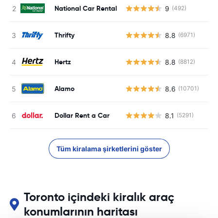
National Car Rental
9
(492)
Thrifty
8.8
(6971)
Hertz
8.8
(8812)
Alamo
8.6
(10701)
Dollar Rent a Car
8.1
(5291)
Tüm kiralama şirketlerini göster
Toronto içindeki kiralık araç
konumlarının haritası