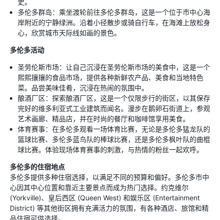
史。
多伦多群岛：乘坐渡轮前往多伦多群岛，这是一个位于市中心海
岸附近的宁静绿洲。沿着小径散步或骑自行车，在海滩上放松身
心，欣赏城市天际线如画的景色。
多伦多活动
圣劳伦斯市场：让自己沉浸在圣劳伦斯市场的美食中，这是一个
熙熙攘攘的食品市场，提供各种新鲜农产品、美食和当地特色
菜。品尝美味佳肴，沉浸在热闹的氛围中。
酿酒厂区：探索酿酒厂区，这是一个仅限步行的街区，以其保存
完好的维多利亚式工业建筑而闻名。漫步在鹅卵石街道上，参观
艺术画廊、精品店，并在时尚的餐厅和咖啡馆享用美食。
体育赛事：在多伦多观看一场体育比赛，无论是多伦多猛龙队的
篮球比赛、多伦多蓝鸟队的棒球比赛，还是多伦多枫叶队的曲棍
球比赛。体验现场体育赛事的刺激，与热情的粉丝一起欢呼。
多伦多的住宿地点
多伦多提供多种住宿选择，以满足不同的预算和偏好。多伦多市中
心因其中心位置和靠近主要景点而成为热门选择。约克维尔
(Yorkville)、皇后西区 (Queen West) 和娱乐区 (Entertainment
District) 等其他街区拥有充满活力的氛围，有各种酒店、旅馆和精
品住宿可供选择。