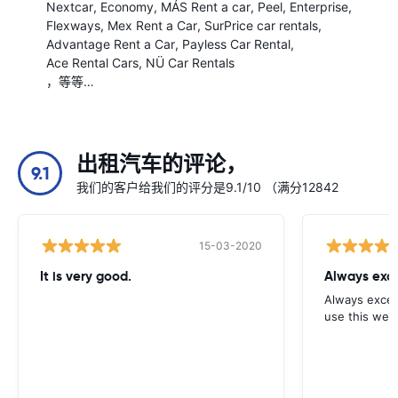
Nextcar
Economy
MÁS Rent a car
Peel
Enterprise
Flexways
Mex Rent a Car
SurPrice car rentals
Advantage Rent a Car
Payless Car Rental
Ace Rental Cars
NÜ Car Rentals
，等等…
出租汽车的评论，
9.1
我们的客户给我们的评分是9.1/10 （满分12842
15-03-2020
It is very good.
Always exce
Always excell
use this webs