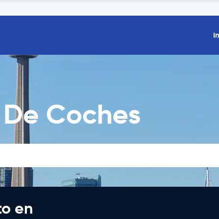
I
r De Coches
to en