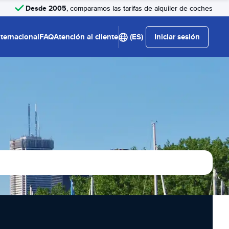
Desde 2005
, comparamos las tarifas de alquiler de coches
nternacional
FAQ
Atención al cliente
(ES)
Iniciar sesión