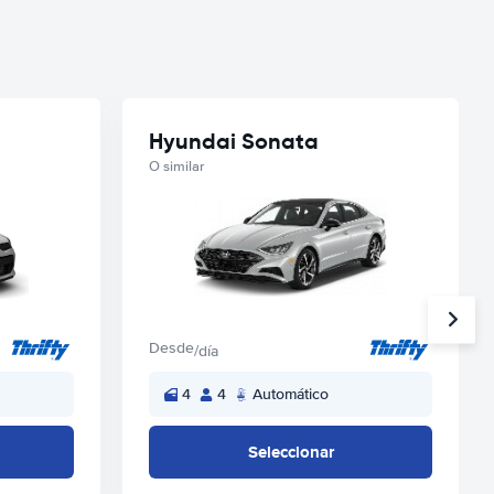
Hyundai Sonata
O similar
Desde
/día
4
4
Automático
Seleccionar