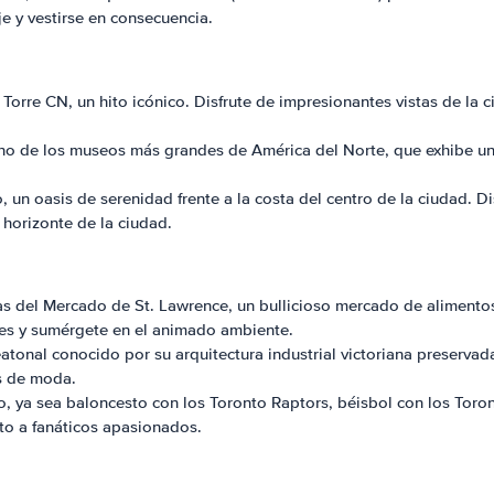
e y vestirse en consecuencia.
a Torre CN, un hito icónico. Disfrute de impresionantes vistas de la
no de los museos más grandes de América del Norte, que exhibe una
to, un oasis de serenidad frente a la costa del centro de la ciudad.
l horizonte de la ciudad.
ias del Mercado de St. Lawrence, un bullicioso mercado de aliment
res y sumérgete en el animado ambiente.
o peatonal conocido por su arquitectura industrial victoriana preserva
as de moda.
o, ya sea baloncesto con los Toronto Raptors, béisbol con los Toro
to a fanáticos apasionados.