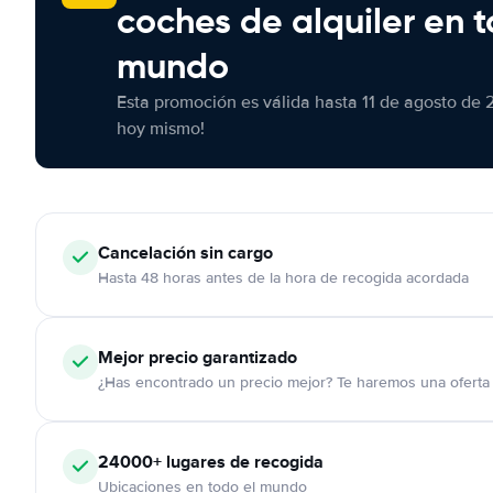
coches de alquiler en t
mundo
Esta promoción es válida hasta 11 de agosto de 
hoy mismo!
Cancelación
sin cargo
Hasta 48 horas antes de la hora de recogida acordada
Mejor precio garantizado
¿Has encontrado un precio mejor? Te haremos una oferta 
24000+
lugares de recogida
Ubicaciones en todo el mundo