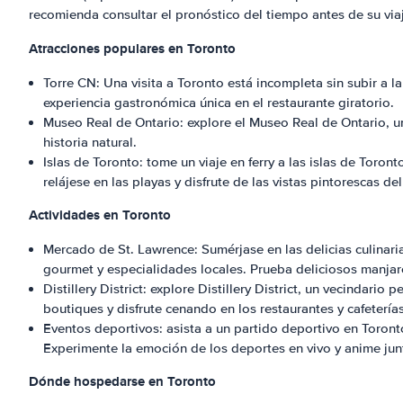
recomienda consultar el pronóstico del tiempo antes de su viaj
Atracciones populares en Toronto
Torre CN: Una visita a Toronto está incompleta sin subir a l
experiencia gastronómica única en el restaurante giratorio.
Museo Real de Ontario: explore el Museo Real de Ontario, u
historia natural.
Islas de Toronto: tome un viaje en ferry a las islas de Toron
relájese en las playas y disfrute de las vistas pintorescas de
Actividades en Toronto
Mercado de St. Lawrence: Sumérjase en las delicias culinar
gourmet y especialidades locales. Prueba deliciosos manja
Distillery District: explore Distillery District, un vecindari
boutiques y disfrute cenando en los restaurantes y cafeterí
Eventos deportivos: asista a un partido deportivo en Toront
Experimente la emoción de los deportes en vivo y anime jun
Dónde hospedarse en Toronto