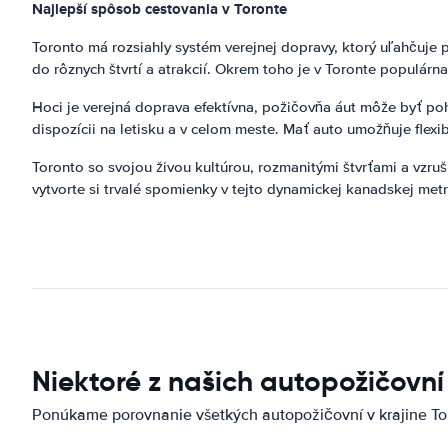
Najlepší spôsob cestovania v Toronte
Toronto má rozsiahly systém verejnej dopravy, ktorý uľahčuje
do rôznych štvrtí a atrakcií. Okrem toho je v Toronte populárn
Hoci je verejná doprava efektívna, požičovňa áut môže byť p
dispozícii na letisku a v celom meste. Mať auto umožňuje flexi
Toronto so svojou živou kultúrou, rozmanitými štvrťami a vzru
vytvorte si trvalé spomienky v tejto dynamickej kanadskej met
Niektoré z našich autopožičovní
Ponúkame porovnanie všetkých autopožičovní v krajine To