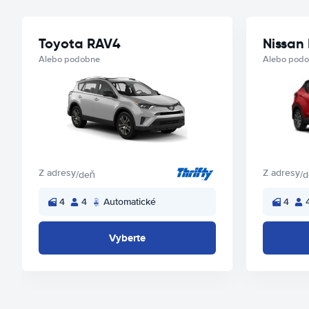
Toyota RAV4
Nissan 
Alebo podobne
Alebo pod
Z adresy
Z adresy
/deň
/
4
4
Automatické
4
Vyberte