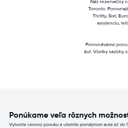
Náš rezervačný ná
Toronto. Porovnajt
Thrifty, Sixt, E
asistenciu, l
Porovnávame ponuky
áut. Všetky sadzby z
Ponúkame veľa rôznych možnost
Vytvorte cenovú ponuku a ušetrite prenájmom auta až do 