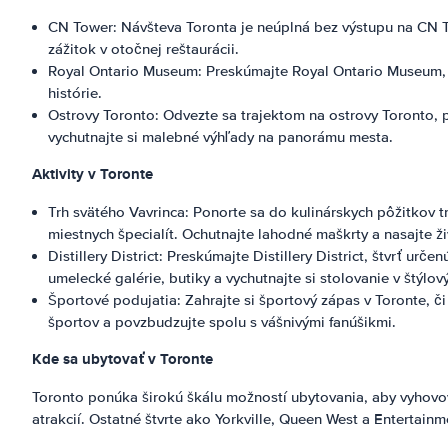
CN Tower: Návšteva Toronta je neúplná bez výstupu na CN Tow
zážitok v otočnej reštaurácii.
Royal Ontario Museum: Preskúmajte Royal Ontario Museum, je
histórie.
Ostrovy Toronto: Odvezte sa trajektom na ostrovy Toronto, 
vychutnajte si malebné výhľady na panorámu mesta.
Aktivity v Toronte
Trh svätého Vavrinca: Ponorte sa do kulinárskych pôžitkov t
miestnych špecialít. Ochutnajte lahodné maškrty a nasajte ž
Distillery District: Preskúmajte Distillery District, štvrť u
umelecké galérie, butiky a vychutnajte si stolovanie v štýlov
Športové podujatia: Zahrajte si športový zápas v Toronte, či
športov a povzbudzujte spolu s vášnivými fanúšikmi.
Kde sa ubytovať v Toronte
Toronto ponúka širokú škálu možností ubytovania, aby vyhovo
atrakcií. Ostatné štvrte ako Yorkville, Queen West a Entertain