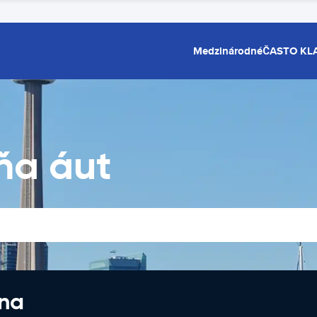
Medzinárodné
ČASTO KL
ňa áut
 na