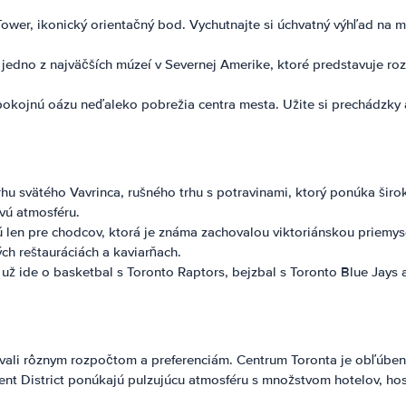
er, ikonický orientačný bod. Vychutnajte si úchvatný výhľad na mes
dno z najväčších múzeí v Severnej Amerike, ktoré predstavuje rozm
pokojnú oázu neďaleko pobrežia centra mesta. Užite si prechádzky 
rhu svätého Vavrinca, rušného trhu s potravinami, ktorý ponúka šir
ivú atmosféru.
rčenú len pre chodcov, ktorá je známa zachovalou viktoriánskou priemy
ých reštauráciách a kaviarňach.
 už ide o basketbal s Toronto Raptors, bejzbal s Toronto Blue Jays 
vali rôznym rozpočtom a preferenciám. Centrum Toronta je obľúbeno
ment District ponúkajú pulzujúcu atmosféru s množstvom hotelov, hos