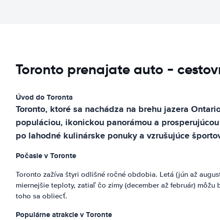
Toronto prenajate auto - cestov
Úvod do Toronta
Toronto, ktoré sa nachádza na brehu jazera Ontar
populáciou, ikonickou panorámou a prosperujúcou 
po lahodné kulinárske ponuky a vzrušujúce športov
Počasie v Toronte
Toronto zažíva štyri odlišné ročné obdobia. Letá (jún až augus
miernejšie teploty, zatiaľ čo zimy (december až február) môžu
toho sa obliecť.
Populárne atrakcie v Toronte