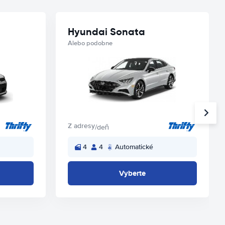
Hyundai Sonata
Alebo podobne
Z adresy
/deň
4
4
Automatické
Vyberte