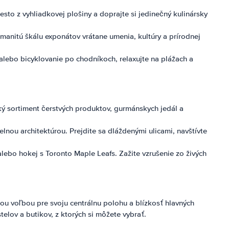
to z vyhliadkovej plošiny a doprajte si jedinečný kulinársky
anitú škálu exponátov vrátane umenia, kultúry a prírodnej
alebo bicyklovanie po chodníkoch, relaxujte na plážach a
oký sortiment čerstvých produktov, gurmánskych jedál a
selnou architektúrou. Prejdite sa dláždenými ulicami, navštívte
alebo hokej s Toronto Maple Leafs. Zažite vzrušenie zo živých
u voľbou pre svoju centrálnu polohu a blízkosť hlavných
telov a butikov, z ktorých si môžete vybrať.