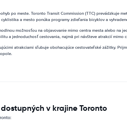
 pohyb po meste. Toronto Transit Commission (TTC) prevádzkuje metr
a cyklistika a mesto ponúka programy zdieľania bicyklov a vyhradené
ohodlnou možnosťou na objavovanie mimo centra mesta alebo na jed
bilitu a jednoduchosť cestovania, najmä pri návšteve atrakcií mimo 
šujúcimi atrakciami sľubuje obohacujúce cestovateľské zážitky. Prij
ropole.
 dostupných v krajine Toronto
ronto: