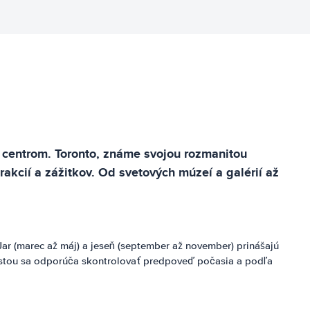
 centrom. Toronto, známe svojou rozmanitou
cií a zážitkov. Od svetových múzeí a galérií až
 Jar (marec až máj) a jeseň (september až november) prinášajú
 cestou sa odporúča skontrolovať predpoveď počasia a podľa