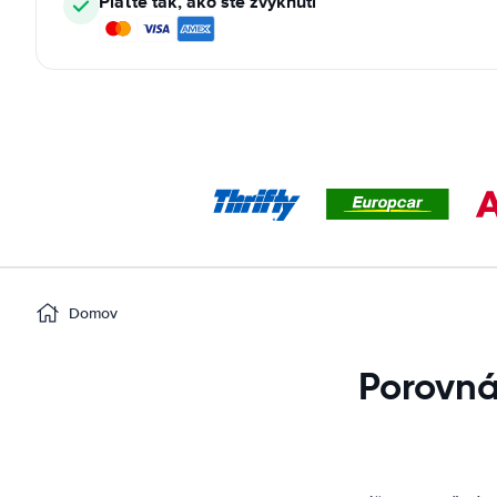
Plaťte tak, ako ste zvyknutí
Domov
Porovná