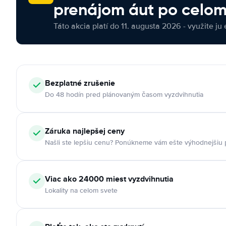
prenájom áut po celom
Táto akcia platí do 11. augusta 2026 - využite ju 
Bezplatné zrušenie
Do 48 hodín pred plánovaným časom vyzdvihnutia
Záruka najlepšej ceny
Našli ste lepšiu cenu? Ponúkneme vám ešte výhodnejšiu
Viac ako 24000 miest vyzdvihnutia
Lokality na celom svete