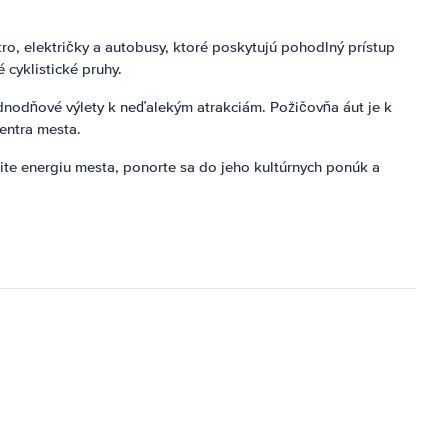
o, električky a autobusy, ktoré poskytujú pohodlný prístup
 cyklistické pruhy.
nodňové výlety k neďalekým atrakciám. Požičovňa áut je k
centra mesta.
mite energiu mesta, ponorte sa do jeho kultúrnych ponúk a