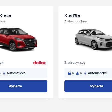
Kicks
Kia Rio
obne
Alebo podobne
Z adresy
deň
/deň
4
Automatické
4
4
Automatické
Vyberte
Vyberte