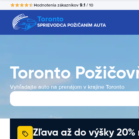
9.1
Hodnotenia zákazníkov
/ 10
Toronto
SPRIEVODCA POŽIČANÍM AUTA
Toronto Požičov
Vyhľadajte auto na prenájom v krajine Toronto
Zľava až do výšky 20%