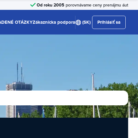
Od roku 2005
porovnávame ceny prenájmu áut
ADENÉ OTÁZKY
Zákaznícka podpora
(SK)
Prihlásiť sa