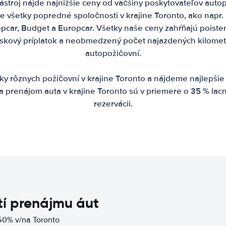
stroj nájde najnižšie ceny od väčšiny poskytovateľov autop
e všetky popredné spoločnosti v krajine Toronto, ako napr. 
uropcar, Budget a Europcar. Všetky naše ceny zahŕňajú poiste
etiskový príplatok a neobmedzený počet najazdených kilomet
autopožičovní.
 rôznych požičovní v krajine Toronto a nájdeme najlepšie
a prenájom auta v krajine Toronto sú v priemere o 35 % lacn
rezervácii.
í prenájmu áut
50% v/na Toronto