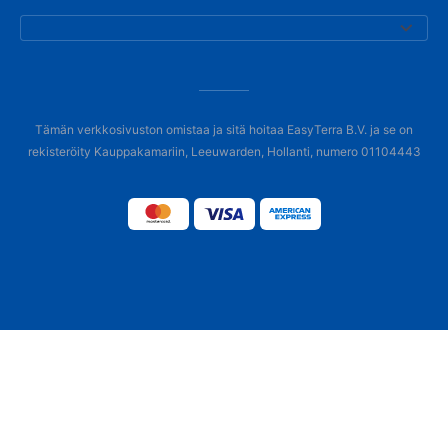
Tämän verkkosivuston omistaa ja sitä hoitaa EasyTerra B.V. ja se on
rekisteröity Kauppakamariin, Leeuwarden, Hollanti, numero 01104443