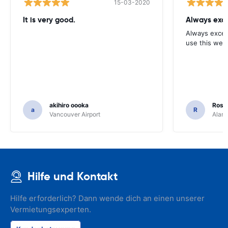
15-03-2020
It is very good.
Always exce
Always excell
use this webs
akihiro oooka
Rosar
a
R
Vancouver Airport
Alamo
Hilfe und Kontakt
Hilfe erforderlich? Dann wende dich an einen unserer
Vermietungsexperten.