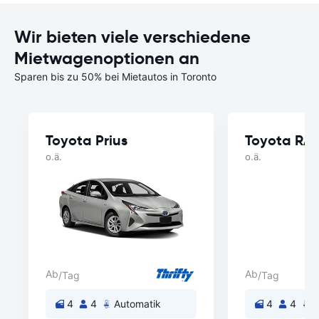
Wir bieten viele verschiedene
Mietwagenoptionen an
Sparen bis zu 50% bei Mietautos in Toronto
Toyota Prius
Toyota RA
o.ä.
o.ä.
Ab
Ab
/Tag
/Tag
4
4
Automatik
4
4
A