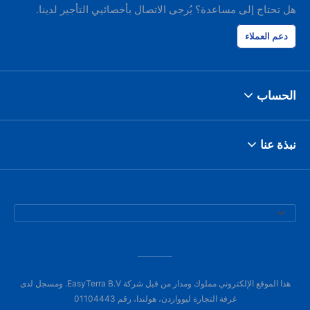
هل تحتاج إلى مساعدة؟ يُرجى الاتصال بأخصائيي التأجير لدينا.
دعم العملاء
الحساب
نبذة عنا
هذا الموقع الإلكتروني مملوك ومدار من قبل شركة EasyTerra B.V. ومسجل لدى
غرفة التجارة ليوواردن، هولندا، رقم 01104443