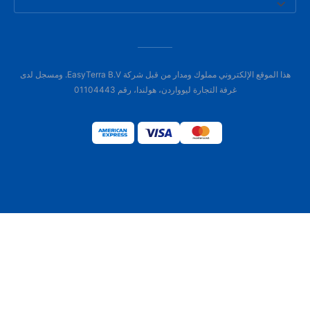
هذا الموقع الإلكتروني مملوك ومدار من قبل شركة EasyTerra B.V. ومسجل لدى
غرفة التجارة ليوواردن، هولندا، رقم 01104443