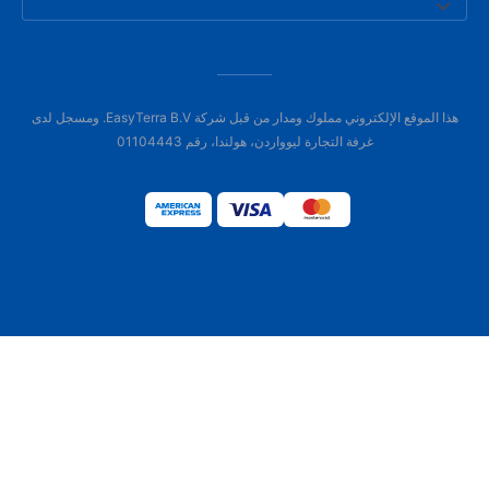
هذا الموقع الإلكتروني مملوك ومدار من قبل شركة EasyTerra B.V. ومسجل لدى
غرفة التجارة ليوواردن، هولندا، رقم 01104443