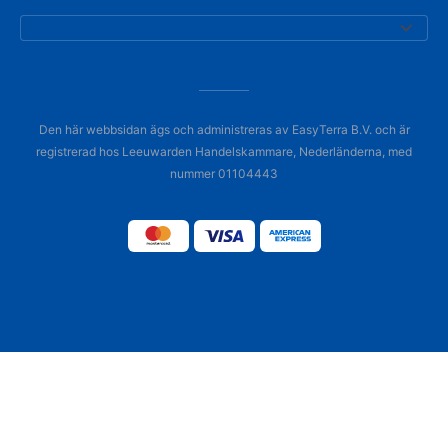
Den här webbsidan ägs och administreras av EasyTerra B.V. och är
registrerad hos Leeuwarden Handelskammare, Nederländerna, med
nummer 01104443