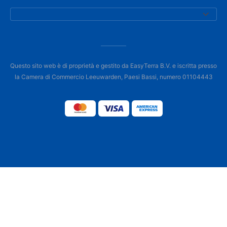
Questo sito web è di proprietà e gestito da EasyTerra B.V. e iscritta presso
la Camera di Commercio Leeuwarden, Paesi Bassi, numero 01104443