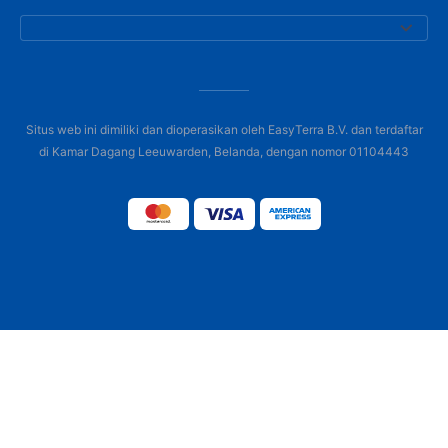
Situs web ini dimiliki dan dioperasikan oleh EasyTerra B.V. dan terdaftar
di Kamar Dagang Leeuwarden, Belanda, dengan nomor 01104443