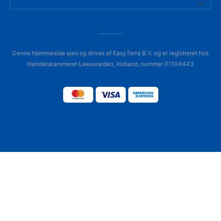
Denne hjemmeside ejes og drives af EasyTerra B.V. og er registreret hos
Handelskammeret Leeuwarden, Holland, nummer 01104443