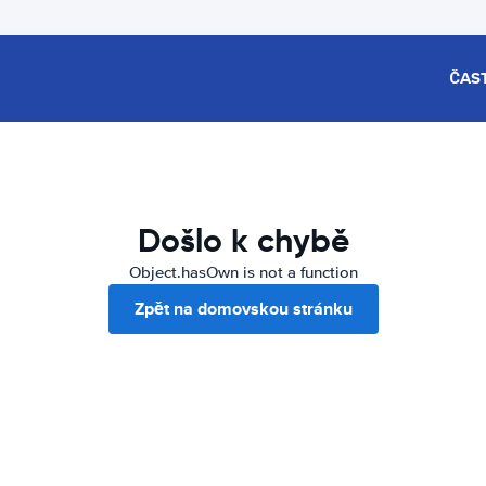
ČAS
Došlo k chybě
Object.hasOwn is not a function
Zpět na domovskou stránku