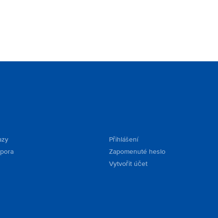
azy
Přihlášení
dpora
Zapomenuté heslo
Vytvořit účet